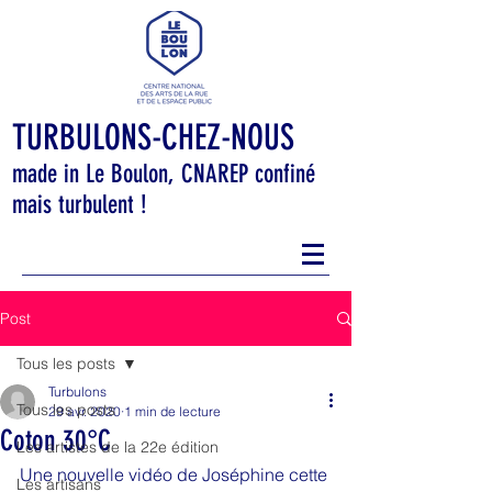
TURBULONS-CHEZ-NOUS
made in Le Boulon, CNAREP confiné
mais turbulent !
Post
Tous les posts
Turbulons
Tous les posts
29 avr. 2020
1 min de lecture
Coton 30°C
Les artistes de la 22e édition
Une nouvelle vidéo de Joséphine cette 
Les artisans