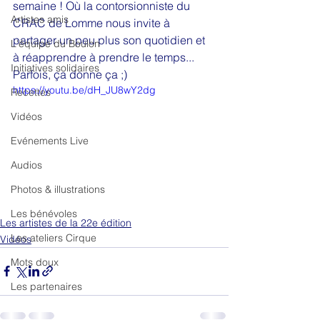
semaine ! Où la contorsionniste du 
Artistes amis
CRAC de Lomme nous invite à 
partager un peu plus son quotidien et 
L'équipe du Boulon
à réapprendre à prendre le temps... 
Initiatives solidaires
Parfois, ça donne ça ;)
https://youtu.be/dH_JU8wY2dg
Recettes
Vidéos
Evénements Live
Audios
Photos & illustrations
Les bénévoles
Les artistes de la 22e édition
Les ateliers Cirque
Vidéos
Mots doux
Les partenaires