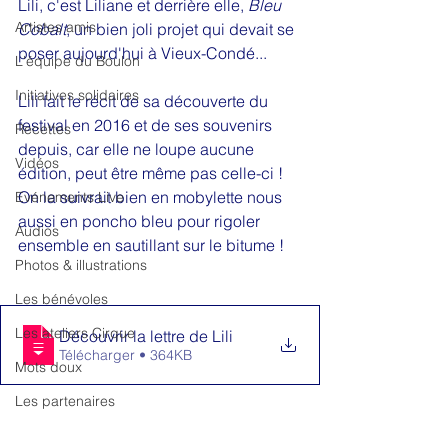
Lili, c'est Liliane et derrière elle, 
Bleu 
Artistes amis
Cobalt
, un bien joli projet qui devait se 
poser aujourd'hui à Vieux-Condé...
L'équipe du Boulon
Initiatives solidaires
Lili fait le récit de sa découverte du 
festival en 2016 et de ses souvenirs 
Recettes
depuis, car elle ne loupe aucune 
Vidéos
édition, peut être même pas celle-ci !  
On la suivrait bien en mobylette nous 
Evénements Live
aussi en poncho bleu pour rigoler 
Audios
ensemble en sautillant sur le bitume !
Photos & illustrations
Les bénévoles
Les ateliers Cirque
Découvrir la lettre de Lili
Télécharger • 364KB
Mots doux
Les partenaires